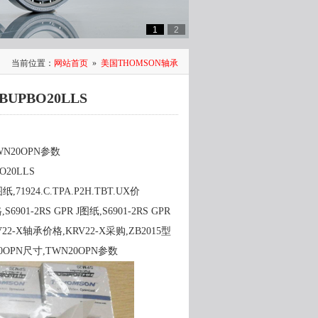
1
2
当前位置：
网站首页
»
美国THOMSON轴承
UPBO20LLS
WN20OPN参数
O20LLS
纸,71924.C.TPA.P2H.TBT.UX价
01-2RS GPR J图纸,S6901-2RS GPR
RV22-X轴承价格,KRV22-X采购,ZB2015型
0OPN尺寸,TWN20OPN参数